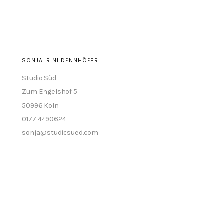
anzeigen
SONJA IRINI DENNHÖFER
Studio Süd
Zum Engelshof 5
50996 Köln
0177 4490624
sonja@studiosued.com