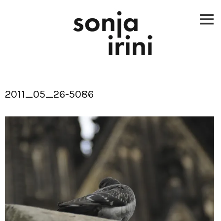
Skip
to
content
2011_05_26-5086