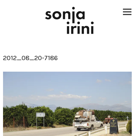
Skip
to
content
2012_08_20-7186