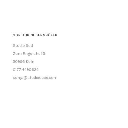
anzeigen
SONJA IRINI DENNHÖFER
Studio Süd
Zum Engelshof 5
50996 Köln
0177 4490624
sonja@studiosued.com