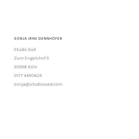
anzeigen
SONJA IRINI DENNHÖFER
Studio Süd
Zum Engelshof 5
50996 Köln
0177 4490624
sonja@studiosued.com