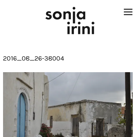
Skip
to
content
2016_08_26-38004