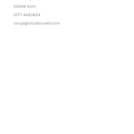
50996 Köln
0177 4490624
sonja@studiosued.com