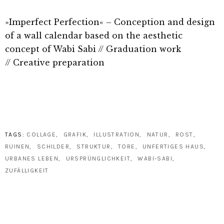
»Imperfect Perfection«
–
C
onception and design
of a wall calendar based on the aesthetic
concept of Wabi Sabi //
G
raduation work
// Creative preparation
TAGS:
COLLAGE
GRAFIK
ILLUSTRATION
NATUR
ROST
RUINEN
SCHILDER
STRUKTUR
TORE
UNFERTIGES HAUS
URBANES LEBEN
URSPRÜNGLICHKEIT
WABI-SABI
ZUFÄLLIGKEIT