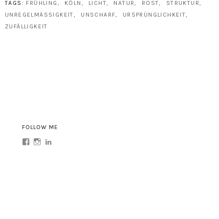
TAGS:
FRÜHLING
KÖLN
LICHT
NATUR
ROST
STRUKTUR
UNREGELMÄSSIGKEIT
UNSCHARF
URSPRÜNGLICHKEIT
ZUFÄLLIGKEIT
FOLLOW ME
Profil
Profil
Profil
von
von
von
sonja.irini
sonja.irini
sonja-
auf
auf
irini-
Facebook
Instagram
dennhöfer-
anzeigen
anzeigen
abb77a63
auf
LinkedIn
anzeigen