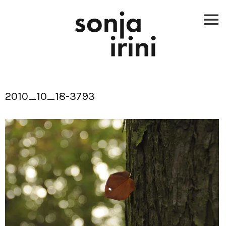
Skip
to
content
2010_10_18-3793