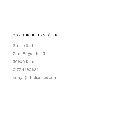
anzeigen
SONJA IRINI DENNHÖFER
Studio Süd
Zum Engelshof 5
50996 Köln
0177 4490624
sonja@studiosued.com