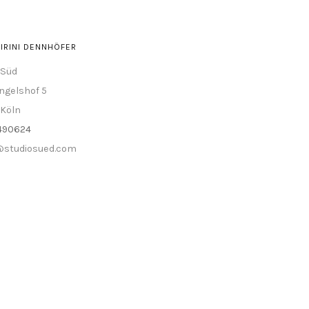
IRINI DENNHÖFER
 Süd
ngelshof 5
 Köln
4490624
@studiosued.com