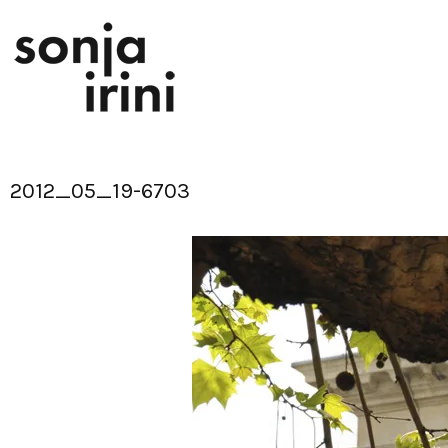
Skip
to
content
2012_05_19-6703