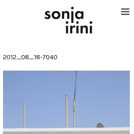
Skip
to
content
2012_08_18-7040