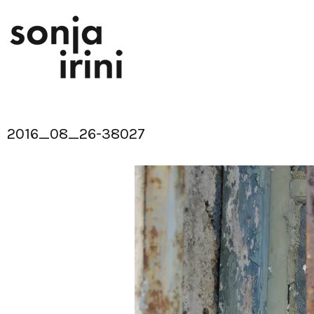
Skip
to
content
2016_08_26-38027