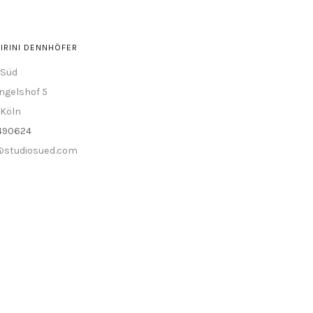
IRINI DENNHÖFER
 Süd
ngelshof 5
 Köln
4490624
@studiosued.com