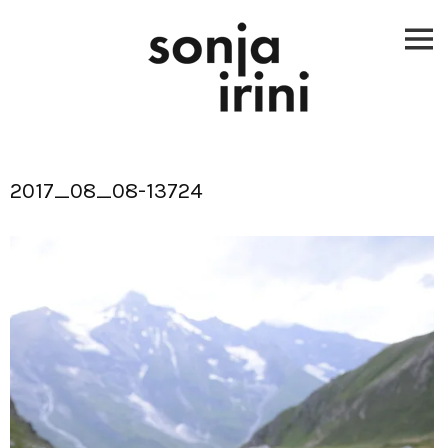
Skip
to
content
2017_08_08-13724