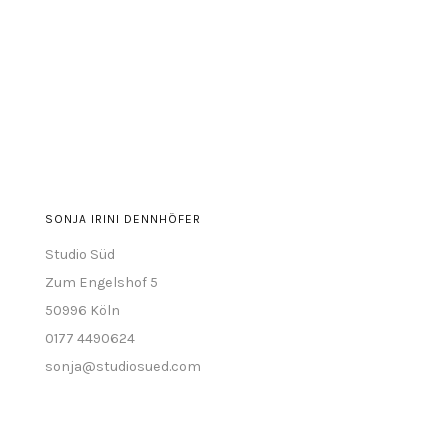
sonja.irini
sonja.irini
sonja-
auf
auf
irini-
Facebook
Instagram
dennhöfer-
anzeigen
anzeigen
abb77a63
auf
LinkedIn
anzeigen
SONJA IRINI DENNHÖFER
Studio Süd
Zum Engelshof 5
50996 Köln
0177 4490624
sonja@studiosued.com