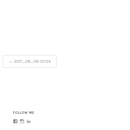
Post
←
2017_08_08-13724
navigation
FOLLOW ME
Profil
Profil
Profil
von
von
von