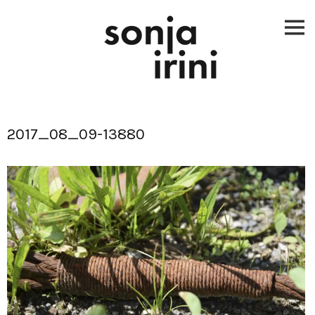
Skip
to
content
2017_08_09-13880