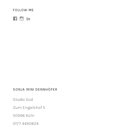
FOLLOW ME
Profil
Profil
Profil
von
von
von
sonja.irini
sonja.irini
sonja-
auf
auf
irini-
Facebook
Instagram
dennhöfer-
anzeigen
anzeigen
abb77a63
auf
LinkedIn
anzeigen
SONJA IRINI DENNHÖFER
Studio Süd
Zum Engelshof 5
50996 Köln
0177 4490624