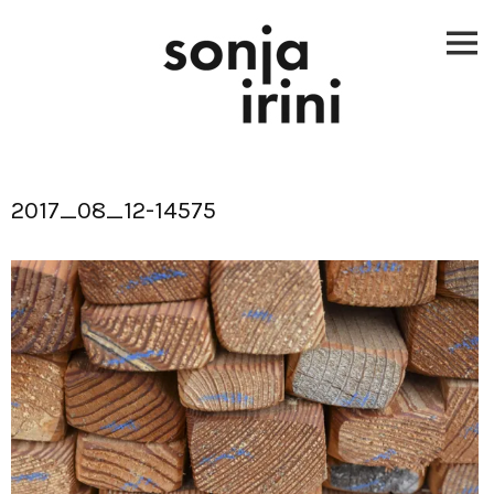
Skip
to
content
2017_08_12-14575