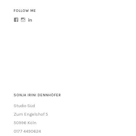
FOLLOW ME
Profil
Profil
Profil
von
von
von
sonja.irini
sonja.irini
sonja-
auf
auf
irini-
Facebook
Instagram
dennhöfer-
anzeigen
anzeigen
abb77a63
auf
LinkedIn
anzeigen
SONJA IRINI DENNHÖFER
Studio Süd
Zum Engelshof 5
50996 Köln
0177 4490624