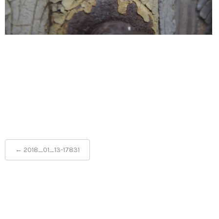
Post
←
2018_01_13-17831
navigation