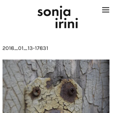
Skip
to
content
2018_01_13-17831