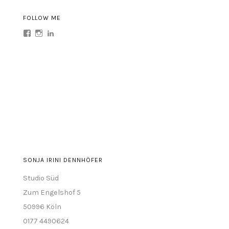
FOLLOW ME
Profil
Profil
Profil
von
von
von
sonja.irini
sonja.irini
sonja-
auf
auf
irini-
Facebook
Instagram
dennhöfer-
anzeigen
anzeigen
abb77a63
auf
LinkedIn
anzeigen
SONJA IRINI DENNHÖFER
Studio Süd
Zum Engelshof 5
50996 Köln
0177 4490624