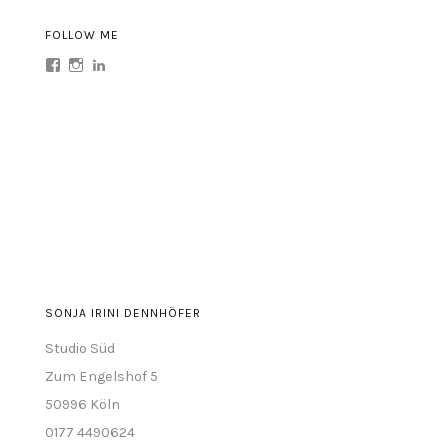
FOLLOW ME
Profil
Profil
Profil
von
von
von
sonja.irini
sonja.irini
sonja-
auf
auf
irini-
Facebook
Instagram
dennhöfer-
anzeigen
anzeigen
abb77a63
auf
LinkedIn
anzeigen
SONJA IRINI DENNHÖFER
Studio Süd
Zum Engelshof 5
50996 Köln
0177 4490624