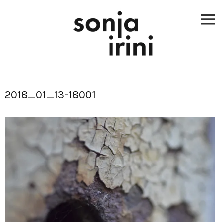
Skip
to
content
2018_01_13-18001