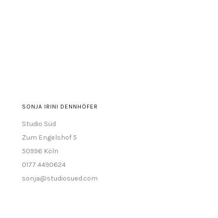
sonja.irini
sonja.irini
sonja-
auf
auf
irini-
Facebook
Instagram
dennhöfer-
anzeigen
anzeigen
abb77a63
auf
LinkedIn
anzeigen
SONJA IRINI DENNHÖFER
Studio Süd
Zum Engelshof 5
50996 Köln
0177 4490624
sonja@studiosued.com