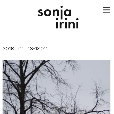
Skip
to
content
2018_01_13-18011