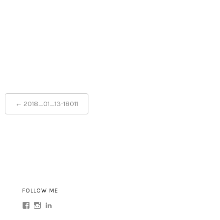
Post
←
2018_01_13-18011
navigation
FOLLOW ME
Profil
Profil
Profil
von
von
von